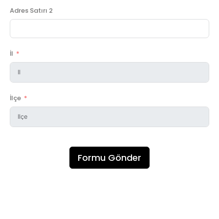
Adres Satırı 2
İl
İlçe
Formu Gönder