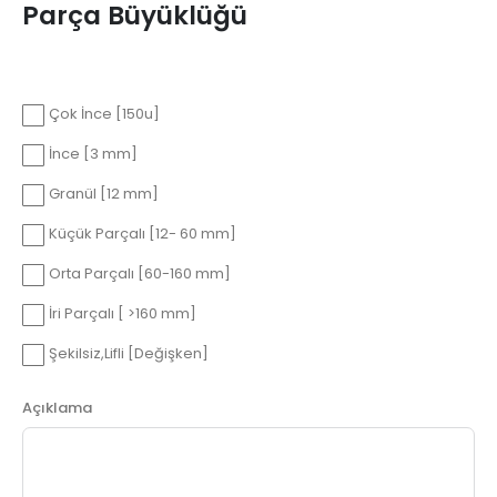
Parça Büyüklüğü
Çok İnce [150u]
İnce [3 mm]
Granül [12 mm]
Küçük Parçalı [12- 60 mm]
Orta Parçalı [60-160 mm]
İri Parçalı [ >160 mm]
Şekilsiz,Lifli [Değişken]
Açıklama