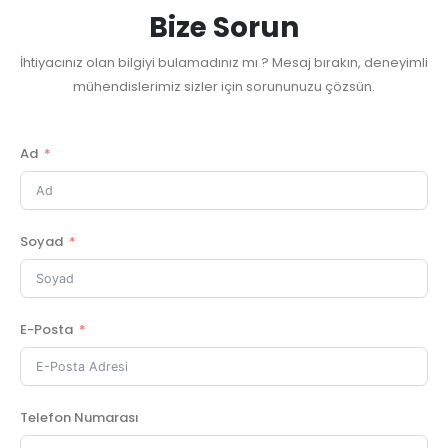
KULLANIM
KALIBRASYON
LPT
Bize Sorun
KILAVUZLARI
VIDEOLARI
GÜNCEL
İhtiyacınız olan bilgiyi bulamadınız mı ? Mesaj bırakın, deneyimli
mühendislerimiz sizler için sorununuzu çözsün.
Ad
Soyad
E-Posta
Telefon Numarası