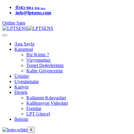
0545 681 04 65
info@lptsens.com
Online Satış
Ana Sayfa
Kurumsal
Biz Kimiz ?
Vizyonumuz
Temel Değerlerimiz
Kalite Güvencemiz
Ürünler
Uygulamalar
Kariyer
Destek
Kullanım Kılavuzları
Kalibrasyon Videoları
Formlar
LPT Güncel
İletişim
X