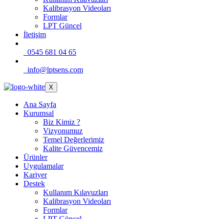
Kalibrasyon Videoları
Formlar
LPT Güncel
İletişim
0545 681 04 65
info@lptsens.com
X
Ana Sayfa
Kurumsal
Biz Kimiz ?
Vizyonumuz
Temel Değerlerimiz
Kalite Güvencemiz
Ürünler
Uygulamalar
Kariyer
Destek
Kullanım Kılavuzları
Kalibrasyon Videoları
Formlar
LPT Güncel