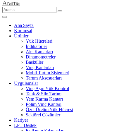
Arama
Ana Sayfa
Kurumsal
Ürünler
Yük Hücreleri
İndikatörler
Aks Kantarları
Dinamometreler
Basküller
Vinç Kantarları
Mobil Tartım Sistemleri
Tartım Aksesuarları
Uygulamalar
Vinç Aşırı Yük Kontrol
Tank & Silo Tartım
Yem Karma Kantarı
Polim Vinç Kantarı
Özel Üretim Yük Hücresi
Sektörel Çözümler
Kariyer
LPT Destek
Kullanım Kılavuzları