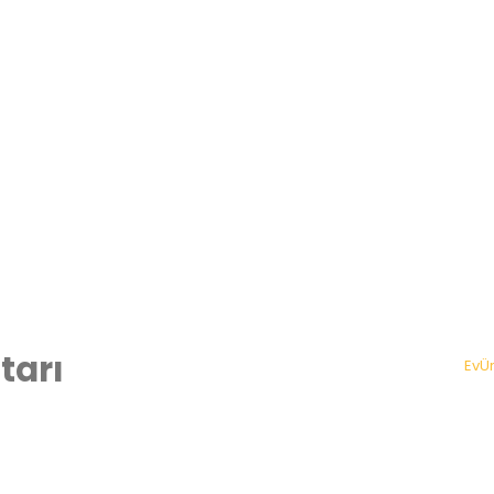
tarı
Ev
Ü