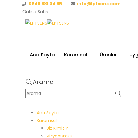
0545 681 04 65
info@lptsens.com
Online Satış
Ana Sayfa
Kurumsal
Ürünler
Uy
Arama
Ana Sayfa
Kurumsal
Biz Kimiz ?
Vizyonumuz