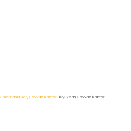
rünler
Basküller
,
Hayvan Kantarı
Büyükbaş Hayvan Kantarı