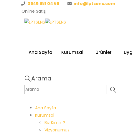
0545 681 04 65
info@lptsens.com
Online Satış
Ana Sayfa
Kurumsal
Ürünler
Uy
Arama
Ana Sayfa
Kurumsal
Biz Kimiz ?
Vizyonumuz