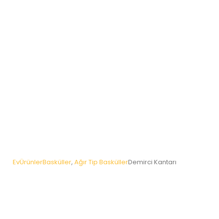
Ev
Ürünler
Basküller
,
Ağır Tip Basküller
Demirci Kantarı