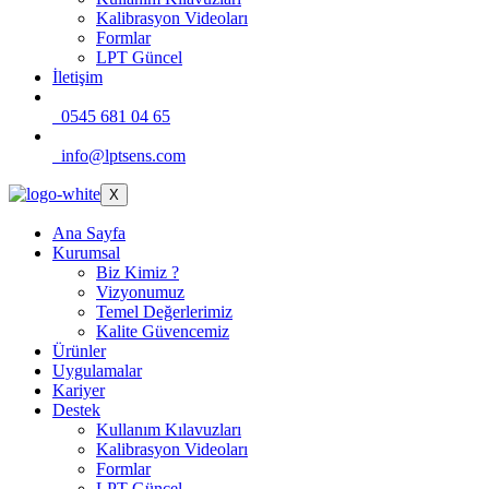
Kalibrasyon Videoları
Formlar
LPT Güncel
İletişim
0545 681 04 65
info@lptsens.com
X
Ana Sayfa
Kurumsal
Biz Kimiz ?
Vizyonumuz
Temel Değerlerimiz
Kalite Güvencemiz
Ürünler
Uygulamalar
Kariyer
Destek
Kullanım Kılavuzları
Kalibrasyon Videoları
Formlar
LPT Güncel