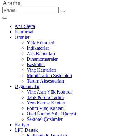
Arama
Ana Sayfa
Kurumsal
Ürünler
Yük Hücreleri
İndikatörler
Aks Kantarları
Dinamometreler
Basküller
Vinç Kantarları
Mobil Tartım Sistemleri
Tartım Aksesuarları
Uygulamalar
Vinç Aşırı Yük Kontrol
Tank & Silo Tartım
Yem Karma Kantarı
Polim Vinç Kantarı
Özel Üretim Yük Hücresi
Sektörel Çözümler
Kariyer
LPT Destek
Kullanım Kılavuzları