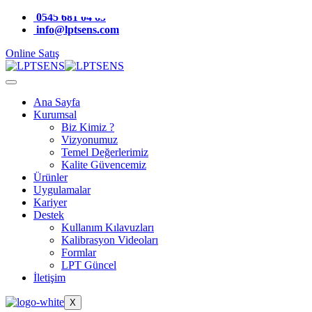
0545 681 04 65
info@lptsens.com
Online Satış
Ana Sayfa
Kurumsal
Biz Kimiz ?
Vizyonumuz
Temel Değerlerimiz
Kalite Güvencemiz
Ürünler
Uygulamalar
Kariyer
Destek
Kullanım Kılavuzları
Kalibrasyon Videoları
Formlar
LPT Güncel
İletişim
X