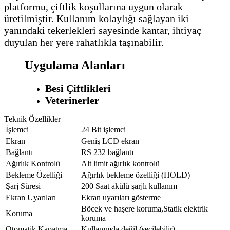
platformu, çiftlik koşullarına uygun olarak
üretilmiştir. Kullanım kolaylığı sağlayan iki
yanındaki tekerlekleri sayesinde kantar, ihtiyaç
duyulan her yere rahatlıkla taşınabilir.
Uygulama Alanları
Besi Çiftlikleri
Veterinerler
Teknik Özellikler
İşlemci
24 Bit işlemci
Ekran
Geniş LCD ekran
Bağlantı
RS 232 bağlantı
Ağırlık Kontrolü
Alt limit ağırlık kontrolü
Bekleme Özelliği
Ağırlık bekleme özelliği (HOLD)
Şarj Süresi
200 Saat akülü şarjlı kullanım
Ekran Uyarıları
Ekran uyarıları gösterme
Böcek ve haşere koruma,Statik elektrik
Koruma
koruma
Otomatik Kapatma
Kullanımda değil (seçilebilir)