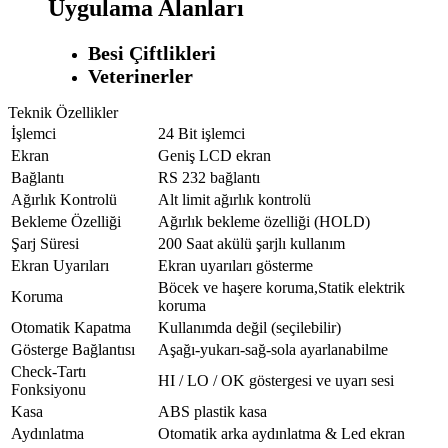
Uygulama Alanları
Besi Çiftlikleri
Veterinerler
Teknik Özellikler
İşlemci
24 Bit işlemci
Ekran
Geniş LCD ekran
Bağlantı
RS 232 bağlantı
Ağırlık Kontrolü
Alt limit ağırlık kontrolü
Bekleme Özelliği
Ağırlık bekleme özelliği (HOLD)
Şarj Süresi
200 Saat akülü şarjlı kullanım
Ekran Uyarıları
Ekran uyarıları gösterme
Böcek ve haşere koruma,Statik elektrik
Koruma
koruma
Otomatik Kapatma
Kullanımda değil (seçilebilir)
Gösterge Bağlantısı
Aşağı-yukarı-sağ-sola ayarlanabilme
Check-Tartı
HI / LO / OK göstergesi ve uyarı sesi
Fonksiyonu
Kasa
ABS plastik kasa
Aydınlatma
Otomatik arka aydınlatma & Led ekran