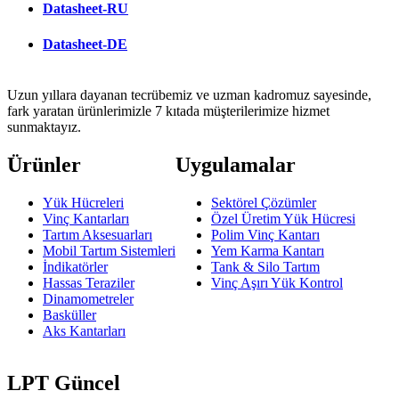
Datasheet-RU
Datasheet-DE
Uzun yıllara dayanan tecrübemiz ve uzman kadromuz sayesinde,
fark yaratan ürünlerimizle 7 kıtada müşterilerimize hizmet
sunmaktayız.
Ürünler
Uygulamalar
Yük Hücreleri
Sektörel Çözümler
Vinç Kantarları
Özel Üretim Yük Hücresi
Tartım Aksesuarları
Polim Vinç Kantarı
Mobil Tartım Sistemleri
Yem Karma Kantarı
İndikatörler
Tank & Silo Tartım
Hassas Teraziler
Vinç Aşırı Yük Kontrol
Dinamometreler
Basküller
Aks Kantarları
LPT Güncel