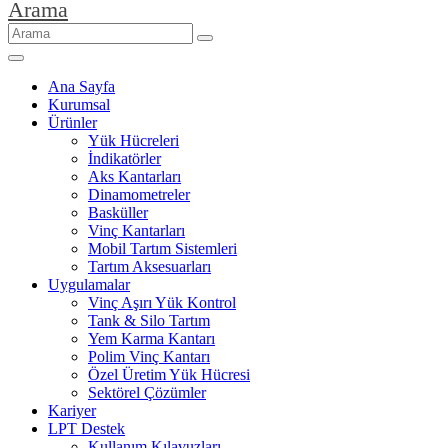
Arama
Ana Sayfa
Kurumsal
Ürünler
Yük Hücreleri
İndikatörler
Aks Kantarları
Dinamometreler
Basküller
Vinç Kantarları
Mobil Tartım Sistemleri
Tartım Aksesuarları
Uygulamalar
Vinç Aşırı Yük Kontrol
Tank & Silo Tartım
Yem Karma Kantarı
Polim Vinç Kantarı
Özel Üretim Yük Hücresi
Sektörel Çözümler
Kariyer
LPT Destek
Kullanım Kılavuzları