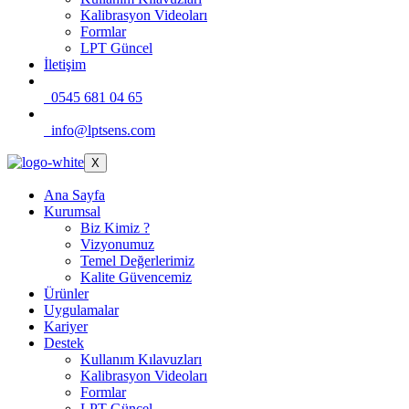
Kalibrasyon Videoları
Formlar
LPT Güncel
İletişim
0545 681 04 65
info@lptsens.com
X
Ana Sayfa
Kurumsal
Biz Kimiz ?
Vizyonumuz
Temel Değerlerimiz
Kalite Güvencemiz
Ürünler
Uygulamalar
Kariyer
Destek
Kullanım Kılavuzları
Kalibrasyon Videoları
Formlar
LPT Güncel