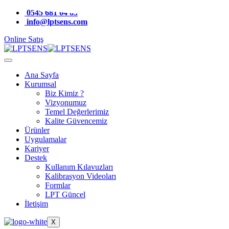
0545 681 04 65
info@lptsens.com
Online Satış
Ana Sayfa
Kurumsal
Biz Kimiz ?
Vizyonumuz
Temel Değerlerimiz
Kalite Güvencemiz
Ürünler
Uygulamalar
Kariyer
Destek
Kullanım Kılavuzları
Kalibrasyon Videoları
Formlar
LPT Güncel
İletişim
X