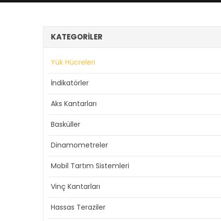
KATEGORILER
Yük Hücreleri
İndikatörler
Aks Kantarları
Basküller
Dinamometreler
Mobil Tartım Sistemleri
Vinç Kantarları
Hassas Teraziler