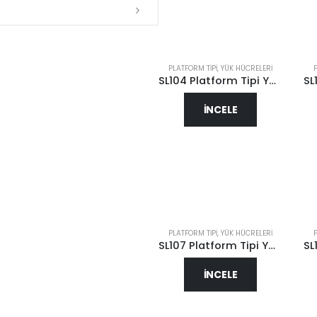
PLATFORM TIPI
,
YÜK HÜCRELERI
SL104 Platform Tipi Yük Hücresi
İNCELE
PLATFORM TIPI
,
YÜK HÜCRELERI
SL107 Platform Tipi Yük Hücresi
İNCELE