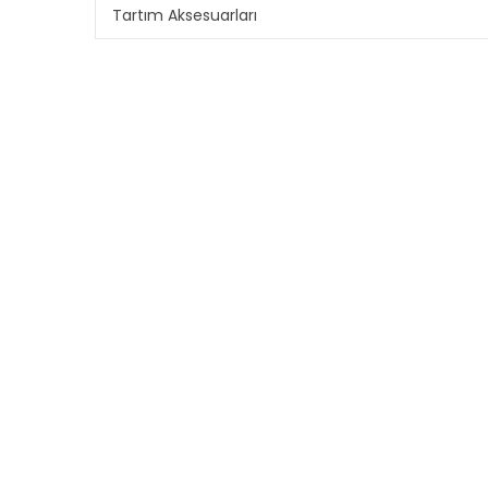
Tartım Aksesuarları