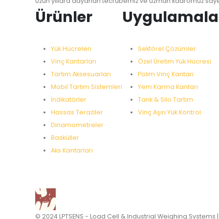
Uzun yıllara dayanan tecrübemiz ve uzman kadromuz sayesi
Ürünler
Uygulamala
Yük Hücreleri
Sektörel Çözümler
Vinç Kantarları
Özel Üretim Yük Hücresi
Tartım Aksesuarları
Polim Vinç Kantarı
Mobil Tartım Sistemleri
Yem Karma Kantarı
İndikatörler
Tank & Silo Tartım
Hassas Teraziler
Vinç Aşırı Yük Kontrol
Dinamometreler
Basküller
Aks Kantarları
© 2024 LPTSENS - Load Cell & Industrial Weighing Systems | 