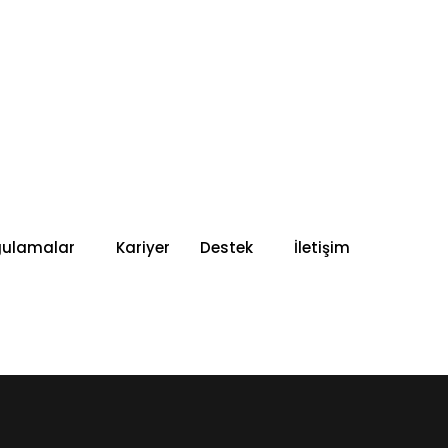
gulamalar
Kariyer
Destek
İletişim